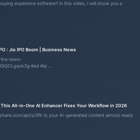
buying expensive software? In this video, I will show you a
PO : Jio IPO Boom | Business News
n the news-
QQCLgqsk3g #ed #ai ...
 This All-in-One AI Enhancer Fixes Your Workflow in 2026
share.com/api/s/3fh Is your AI-generated content almost ready