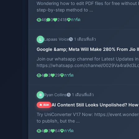
Wondering how to edit PDF files for free without 
step-by-step method to ...
46
3
2418
การ์ด
Lapaas Voice
1 เดือนที่แล้ว
L
Google &amp; Meta Will Make 280% From Jio I
Join our whatsapp channel for Latest Updates i
https://whatsapp.com/channel/0029Va4ra9d3Ld
4
3
29
การ์ด
Ryan Collins
1 เดือนที่แล้ว
R
AI Content Still Looks Unpolished? How
🔥 ฮอต
Try UniConverter V17 Now: https://event.wonder
to publish, but the ...
4
3
64
การ์ด