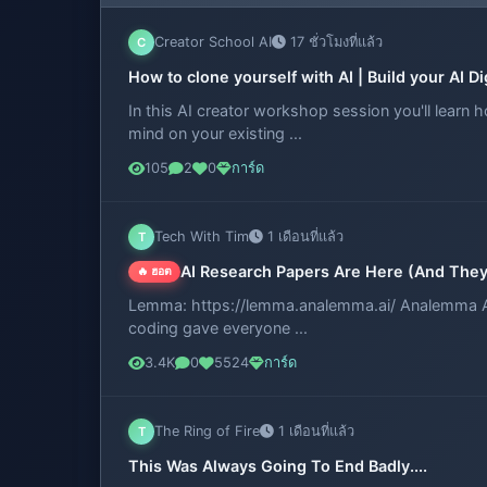
Creator School AI
17 ชั่วโมงที่แล้ว
C
How to clone yourself with AI | Build your AI Di
In this AI creator workshop session you'll learn ho
mind on your existing ...
105
2
0
การ์ด
Tech With Tim
1 เดือนที่แล้ว
T
AI Research Papers Are Here (And The
🔥 ฮอต
Lemma: https://lemma.analemma.ai/ Analemma AI
coding gave everyone ...
3.4K
0
5524
การ์ด
The Ring of Fire
1 เดือนที่แล้ว
T
This Was Always Going To End Badly....