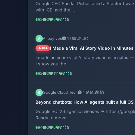
Google CEO Sundar Pichai faced a Stanford walk
with ICE, and the ...
3
3
0
การ์ด
Ai pay you
1 เดือนที่แล้ว
A
I Made a Viral AI Story Video in Minute
🔥 ฮอต
I made an entire viral AI story video in minutes — 
I show you the ...
2
0
111
การ์ด
Google Cloud Tech
1 เดือนที่แล้ว
G
Beyond chatbots: How AI agents built a full O
Google I/O '26 agentic releases → https://goo.g
Ready to move ...
4
3
0
การ์ด