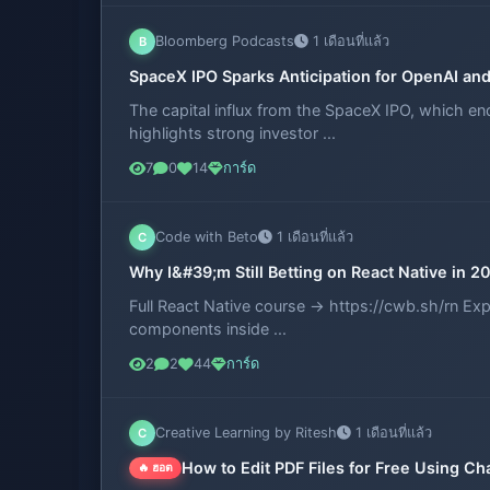
Bloomberg Podcasts
1 เดือนที่แล้ว
B
SpaceX IPO Sparks Anticipation for OpenAI and
The capital influx from the SpaceX IPO, which end
highlights strong investor ...
7
0
14
การ์ด
Code with Beto
1 เดือนที่แล้ว
C
Why I&#39;m Still Betting on React Native in 2
Full React Native course → https://cwb.sh/rn Ex
components inside ...
2
2
44
การ์ด
Creative Learning by Ritesh
1 เดือนที่แล้ว
C
How to Edit PDF Files for Free Using Ch
🔥 ฮอต