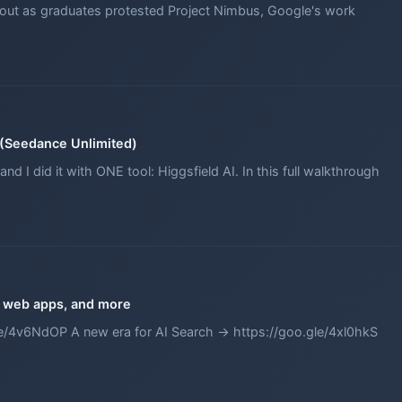
out as graduates protested Project Nimbus, Google's work
s (Seedance Unlimited)
and I did it with ONE tool: Higgsfield AI. In this full walkthrough
S, web apps, and more
le/4v6NdOP A new era for AI Search → https://goo.gle/4xl0hkS