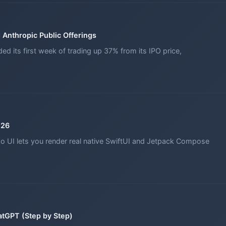
 Anthropic Public Offerings
ed its first week of trading up 37% from its IPO price,
026
po UI lets you render real native SwiftUI and Jetpack Compose
atGPT (Step by Step)