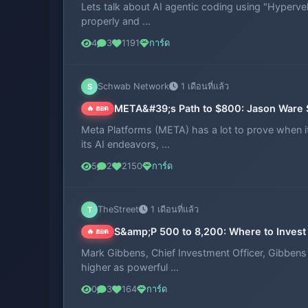
Lets talk about AI agentic coding using "Hypervel
properly and ...
4
3
1191
การ์ด
Schwab Network
1 เดือนที่แล้ว
S
META&#39;s Path to $800: Jason Ware S
🔥 ฮอต
Meta Platforms (META) has a lot to prove when it
its AI endeavors, ...
5
2
2150
การ์ด
TheStreet
1 เดือนที่แล้ว
T
S&amp;P 500 to 8,200: Where to Invest
🔥 ฮอต
Mark Gibbens, Chief Investment Officer, Gibbens
higher as powerful ...
0
3
164
การ์ด