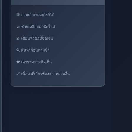
💬 ถามคำถามอะไรก็ได้
🤝 ช่วยเหลือสมาชิกใหม่
📝 เขียนหัวข้อที่ชัดเจน
🔍 ค้นหาก่อนถามซ้ำ
❤️ เคารพความคิดเห็น
🔗 เนื้อหาที่เกี่ยวข้องจากหมวดอื่น